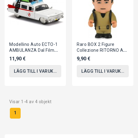
Modellino Auto ECTO-1
Raro BOX 2 Figure
AMBULANZA Dal Film
Collezione RITORNO AL
GHOSTBUSTERS Scala
FUTURO Marty E Doc
11,90 €
9,90 €
1:64 Hot Wheels...
BACK FUTURE Toonstar
LÄGG TILL I VARUKORGEN
LÄGG TILL I VARUKORGEN
Visar 1-4 av 4 objekt
1