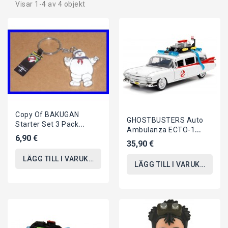
Visar 1-4 av 4 objekt
Copy Of BAKUGAN
GHOSTBUSTERS Auto
Starter Set 3 Pack
Ambulanza ECTO-1
DIAMOND CYNDEOUS 1
6,90 €
Modello 22cm Scala
35,90 €
Ultra 2 Normal Etc....
1/24 DieCast METALLO...
LÄGG TILL I VARUKORGEN
LÄGG TILL I VARUKORGEN