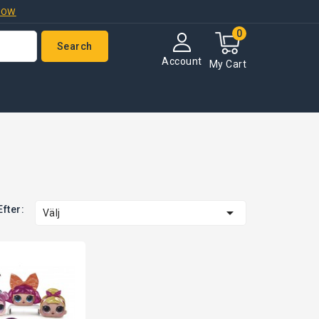
NOW
0
Search
Account
My Cart
Efter:

Välj