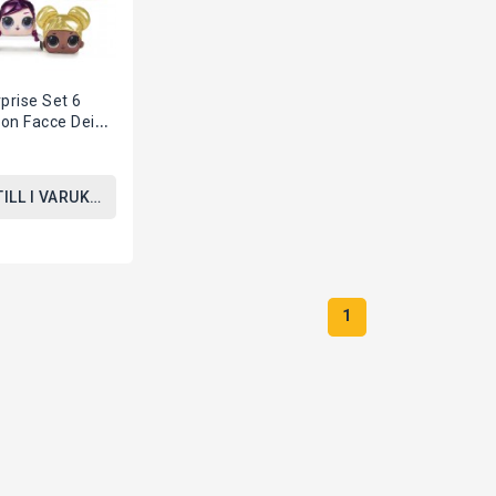
rprise Set 6
Con Facce Dei
sonaggi 20cm
..
TILL I VARUKORGEN
1