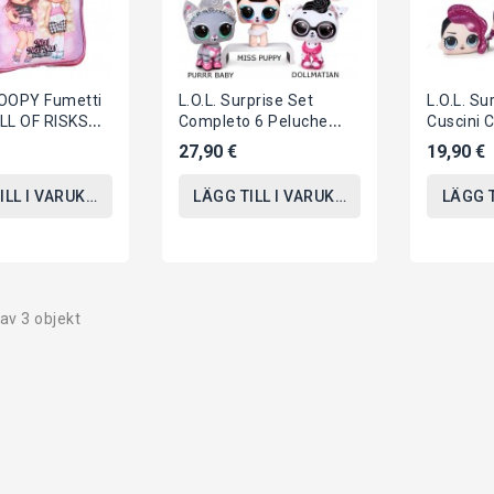
OOPY Fumetti
L.O.L. Surprise Set
L.O.L. Su
ULL OF RISKS
Completo 6 Peluche
Cuscini 
2cm ORIGINALE
PETS Cani Gatti 20cm
Vari Per
27,90 €
19,90 €
Sugar Pup Purr...
Originale.
ILL I VARUKORGEN
LÄGG TILL I VARUKORGEN
LÄGG 
 av 3 objekt