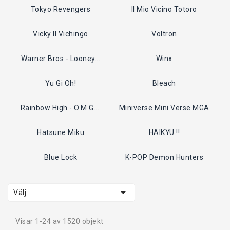
Tokyo Revengers
Il Mio Vicino Totoro
Vicky Il Vichingo
Voltron
Warner Bros - Looney...
Winx
Yu Gi Oh!
Bleach
Rainbow High - O.M.G....
Miniverse Mini Verse MGA
Hatsune Miku
HAIKYU !!
Blue Lock
K-POP Demon Hunters

Välj
Visar 1-24 av 1520 objekt