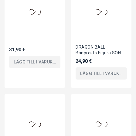
GOKU Vs FREEZER 17cm
24,90 €
LÄGG TILL I VARUKORGEN
Serie MATCH MAKERS
LÄGG TILL I VARUKORGEN
ONE PIECE Figura
25,90 €
Statuetta GOL D ROGER
23cm Versione KOA King
24,90 €
LÄGG TILL I VARUKORGEN
Of Artist...
LÄGG TILL I VARUKORGEN