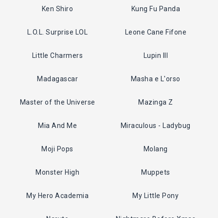
Ken Shiro
Kung Fu Panda
L.O.L. Surprise LOL
Leone Cane Fifone
Little Charmers
Lupin III
Madagascar
Masha e L'orso
Master of the Universe
Mazinga Z
Mia And Me
Miraculous - Ladybug
Moji Pops
Molang
Monster High
Muppets
My Hero Academia
My Little Pony