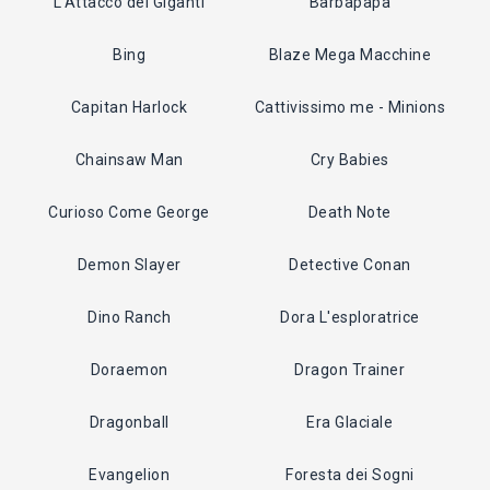
L'Attacco dei Giganti
Barbapapà
Bing
Blaze Mega Macchine
Capitan Harlock
Cattivissimo me - Minions
Chainsaw Man
Cry Babies
Curioso Come George
Death Note
Demon Slayer
Detective Conan
Dino Ranch
Dora L'esploratrice
Doraemon
Dragon Trainer
Dragonball
Era Glaciale
Evangelion
Foresta dei Sogni