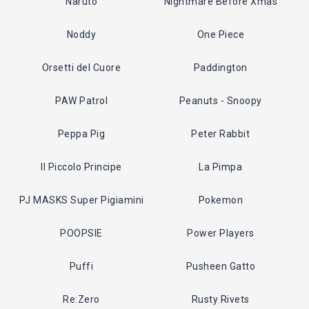
Naruto
Nightmare Before Xmas
Noddy
One Piece
Orsetti del Cuore
Paddington
PAW Patrol
Peanuts - Snoopy
Peppa Pig
Peter Rabbit
Il Piccolo Principe
La Pimpa
PJ MASKS Super Pigiamini
Pokemon
POOPSIE
Power Players
Puffi
Pusheen Gatto
Re:Zero
Rusty Rivets