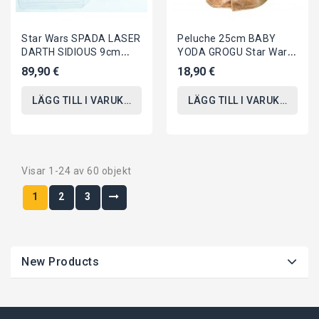
Star Wars SPADA LASER
Peluche 25cm BABY
DARTH SIDIOUS 9cm
YODA GROGU Star Wars
Con Stand Replica In
Mandalorian ORIGINALE
89,90 €
18,90 €
Scala Episodio 3...
Disney
LÄGG TILL I VARUKORGEN
LÄGG TILL I VARUKORGEN
Visar 1-24 av 60 objekt
1
2
3
New Products