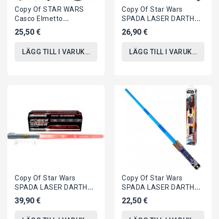
Copy Of STAR WARS
Copy Of Star Wars
Casco Elmetto
SPADA LASER DARTH
STORMTROOPER
VADER Fener
25,50 €
26,90 €
Maschera Clone CAMBIA
ALLUNGABILE Hasbro
VOCE...
CARNEVALE...
LÄGG TILL I VARUKORGEN
LÄGG TILL I VARUKORGEN
Copy Of Star Wars
Copy Of Star Wars
SPADA LASER DARTH
SPADA LASER DARTH
VADER Fener
VADER Fener
39,90 €
22,50 €
ALLUNGABILE Hasbro
ALLUNGABILE Hasbro
CARNEVALE...
CARNEVALE...