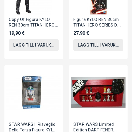
Copy Of Figura KYLO
Figura KYLO REN 30cm
REN 30cm TITAN HERO
TITAN HERO SERIES Da
SERIES Da THE RISE OF
THE RISE OF
19,90 €
27,90 €
SKYWALKER...
SKYWALKER Originale
HASBRO
LÄGG TILL I VARUKORGEN
LÄGG TILL I VARUKORGEN
STAR WARS Il Risveglio
STAR WARS Limited
Della Forza Figura KYLO
Edition DART FENER