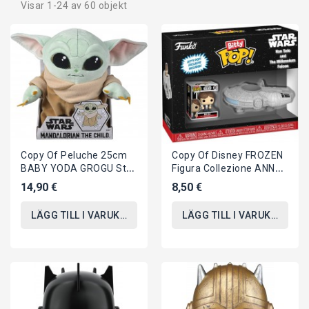
Visar 1-24 av 60 objekt
Copy Of Peluche 25cm
Copy Of Disney FROZEN
BABY YODA GROGU Star
Figura Collezione ANNA
Wars Mandalorian
10cm POP 81 Originale
14,90 €
8,50 €
ORIGINALE Disney
FUNKO...
LÄGG TILL I VARUKORGEN
LÄGG TILL I VARUKORGEN