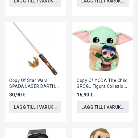
LÄGG TILL I VARUKORGEN
LÄGG TILL I VARUKORGEN
Copy Of Star Wars
Copy Of YODA The Child
SPADA LASER DARTH
GROGU Figura Collezione
VADER Fener
HASBRO Stile Kenner Da
30,90 €
16,90 €
ALLUNGABILE Hasbro
STAR...
CARNEVALE...
LÄGG TILL I VARUKORGEN
LÄGG TILL I VARUKORGEN