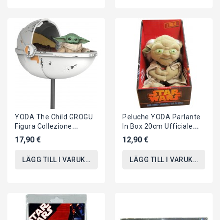
YODA The Child GROGU
Peluche YODA Parlante
Figura Collezione
In Box 20cm Ufficiale
HASBRO Stile Kenner Da
ORIGINALE STAR WARS
17,90 €
12,90 €
STAR WARS...
Play By Play
LÄGG TILL I VARUKORGEN
LÄGG TILL I VARUKORGEN