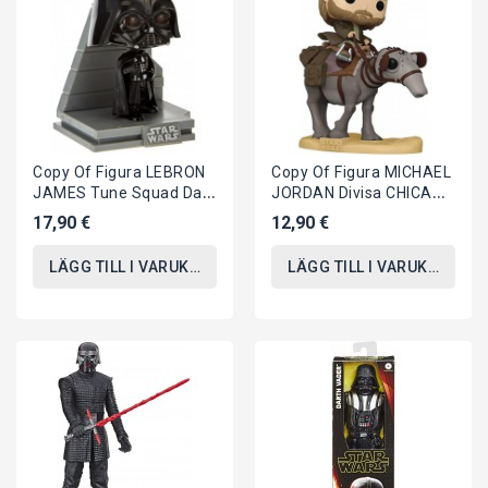
Copy Of Figura LEBRON
Copy Of Figura MICHAEL
JAMES Tune Squad Da
JORDAN Divisa CHICAGO
SPACE JAM Vinile
BULLS Vinile NBA
17,90 €
12,90 €
Originale FUNKO...
Pallacanestro...
LÄGG TILL I VARUKORGEN
LÄGG TILL I VARUKORGEN