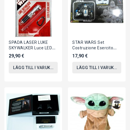
SPADA LASER LUKE
STAR WARS Set
SKYWALKER Luce LED
Costruzione Esercito
Luce Portachiavi Con
CLONE TROOPER Army
29,90 €
17,90 €
Moschettone STAR
Builder BUST-UPS
WARS
Gentle...
LÄGG TILL I VARUKORGEN
LÄGG TILL I VARUKORGEN