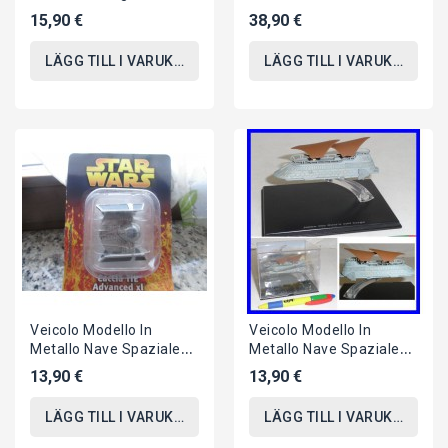
REN Bobble Head FUNKO
Raro SET 11 Mini FIGURE
15,90 €
38,90 €
Originale
3cm Porcellana...
LÄGG TILL I VARUKORGEN
LÄGG TILL I VARUKORGEN
Veicolo Modello In
Veicolo Modello In
Metallo Nave Spaziale
Metallo Nave Spaziale
TIE FIGHTER ADVANCED
JABBA THE HUTT'S SAIL
13,90 €
13,90 €
X1 Star Wars...
BARGE Star...
LÄGG TILL I VARUKORGEN
LÄGG TILL I VARUKORGEN