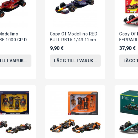
Modellino
Copy Of Modellino RED
Copy Of 
SF 1000 GP Di
BULL RB15 1/43 12cm
FERRARI 
2020 1/43 12cm
Di VERSTAPPEN 33
Austria 
9,90 €
37,90 €
C 16...
Originale Die Cast...
Di LECLE
ILL I VARUKORGEN
LÄGG TILL I VARUKORGEN
LÄGG 