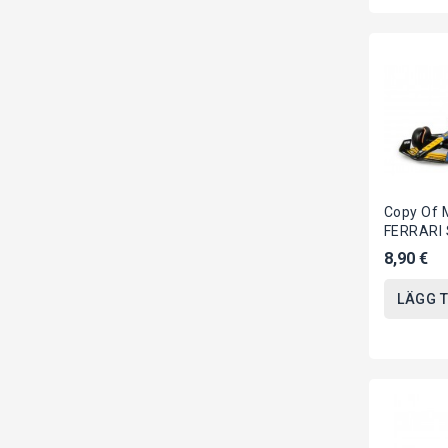
Copy Of 
FERRARI 
Austria 
8,90 €
Di LECLER
LÄGG T