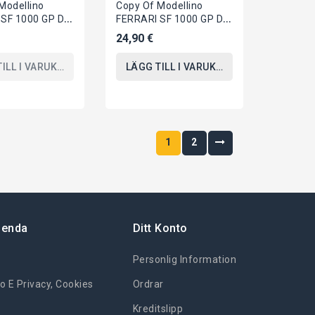
Modellino
Copy Of Modellino
SF 1000 GP Di
FERRARI SF 1000 GP Di
2020 1/43 12cm
Austria 2020 1/43 12cm
24,90 €
RC 16...
Di LECLERC 16...
TILL I VARUKORGEN
LÄGG TILL I VARUKORGEN
1
2
ienda
Ditt Konto
Personlig Information
o E Privacy, Cookies
Ordrar
Kreditslipp