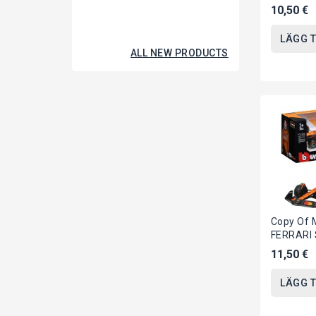
Austria 
10,50 €
Di LECLER
LÄGG T
ALL NEW PRODUCTS
Copy Of 
FERRARI 
Austria 
11,50 €
Di LECLER
LÄGG T