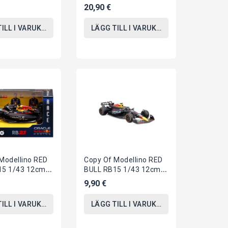
2020 1/43 12cm
Austria 2020 1/43 12cm
20,90 €
RC 16...
Di LECLERC 16...
TILL I VARUKORGEN
LÄGG TILL I VARUKORGEN
Modellino RED
Copy Of Modellino RED
15 1/43 12cm
BULL RB15 1/43 12cm
TAPPEN 33
Di VERSTAPPEN 33
9,90 €
 Die Cast...
Originale Die Cast...
TILL I VARUKORGEN
LÄGG TILL I VARUKORGEN