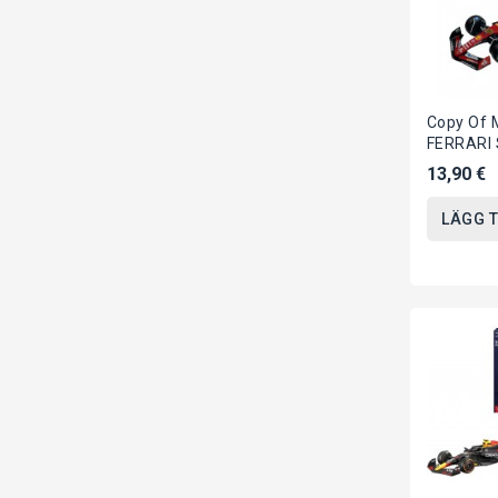
Copy Of 
FERRARI 
Austria 
13,90 €
Di LECLER
LÄGG T