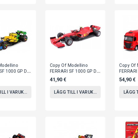
Modellino
Copy Of Modellino
Copy Of 
SF 1000 GP Di
FERRARI SF 1000 GP Di
FERRARI 
2020 1/43 12cm
Austria 2020 1/43 12cm
Austria 
41,90 €
54,90 €
C 16...
Di LECLERC 16...
Di LECLE
ILL I VARUKORGEN
LÄGG TILL I VARUKORGEN
LÄGG 