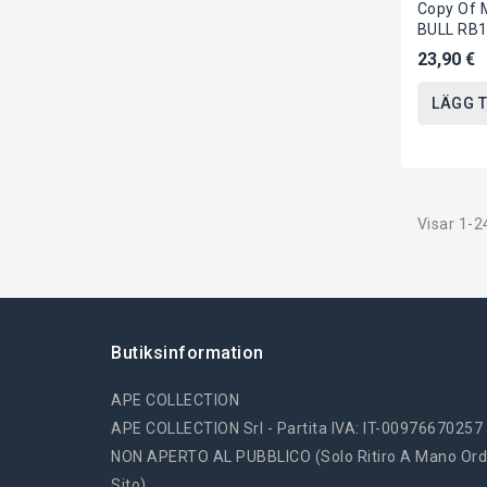
Copy Of 
BULL RB1
Di VERS
23,90 €
Originale 
LÄGG T
Visar 1-2
Butiksinformation
APE COLLECTION
APE COLLECTION Srl - Partita IVA: IT-00976670257
NON APERTO AL PUBBLICO (solo Ritiro A Mano Ord
Sito)