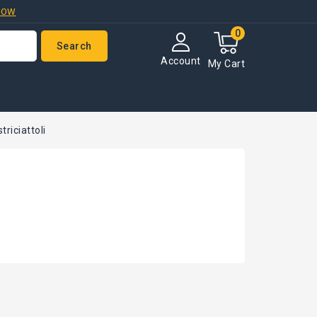
NOW
0
Search
Account
My Cart
riciattoli