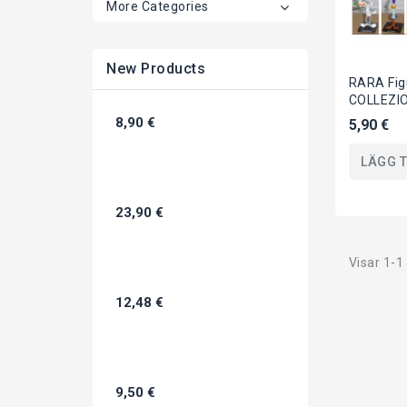
More Categories
New Products
RARA Fig
COLLEZIO
PERSONAG
8,90 €
5,90 €
3D LOON
Warner...
LÄGG T
23,90 €
Visar 1-1
12,48 €
9,50 €