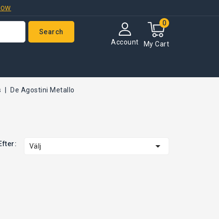
NOW
0
Search
Account
My Cart
s
De Agostini Metallo
Efter:

Välj