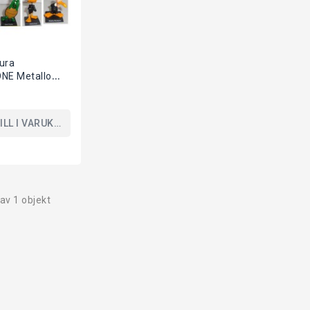
ura
NE Metallo
GI Collezione
EY TUNES
ILL I VARUKORGEN
 av 1 objekt