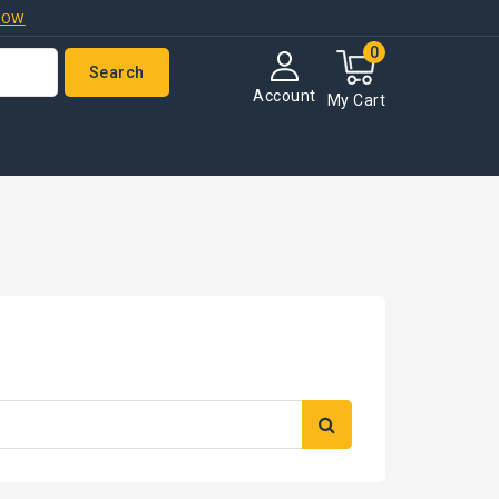
NOW
0
Search
Account
My Cart