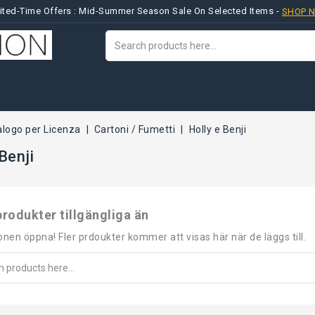
ited-Time Offers : Mid-Summer Season Sale On Selected Items -
SHOP 
alogo per Licenza
Cartoni / Fumetti
Holly e Benji
Benji
produkter tillgängliga än
onen öppna! Fler prdoukter kommer att visas här när de läggs till.