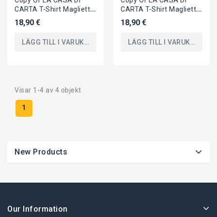
Copy Of LA CASA DI
Copy Of LA CASA DI
CARTA T-Shirt Maglietta
CARTA T-Shirt Maglietta
21 Maschera Con Città
21 Maschera Con Città
18,90 €
18,90 €
ORIGINALE
ORIGINALE
LÄGG TILL I VARUKORGEN
LÄGG TILL I VARUKORGEN
Visar 1-4 av 4 objekt
1
New Products
Our Information