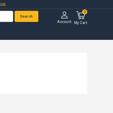
NOW
0
Search
Account
My Cart