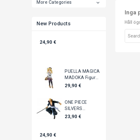
More Categories
Inga 
Håll ög
New Products
24,90 €
PUELLA MAGICA
MADOKA Figura
Mami Tomoe
29,90 €
20cm...
ONE PIECE
SILVERS
RAYLEIGH Battle
23,90 €
Record...
24,90 €