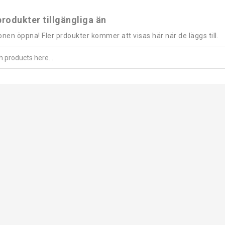
produkter tillgängliga än
onen öppna! Fler prdoukter kommer att visas här när de läggs till.