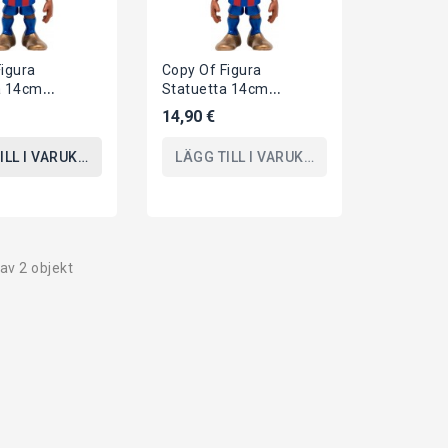
Figura
Copy Of Figura
a 14cm
Statuetta 14cm
EVE Sposa
BIANCANEVE Sposa
14,90 €
T DREAMY
QPOSKET DREAMY
sione...
STYLE Versione...
ILL I VARUKORGEN
LÄGG TILL I VARUKORGEN
 av 2 objekt