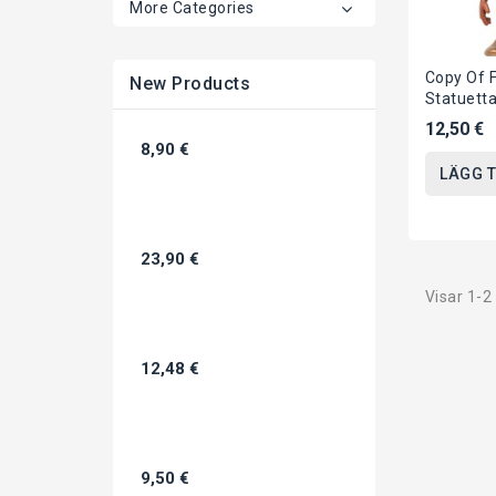
More Categories
Copy Of 
New Products
Statuett
BIANCAN
12,50 €
QPOSKE
8,90 €
STYLE Ver
LÄGG T
23,90 €
Visar 1-2
12,48 €
9,50 €