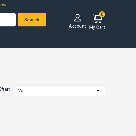
NOW
0
Search
Account
My Cart
Efter:

Välj