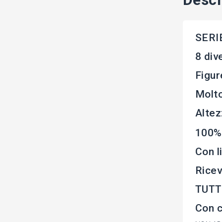
SERI
8 div
Figur
Molto
Alte
100%
Con l
Ricev
TUTTE
Con c