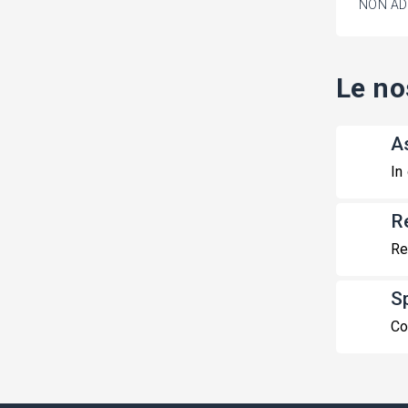
NON ADA
Le no
A
In
R
Re
S
Co