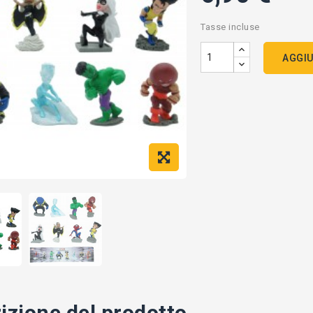
Tasse incluse
AGGIU
izione del prodotto