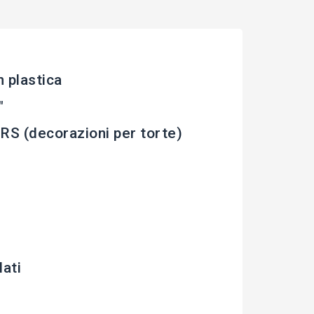
n plastica
"
RS (decorazioni per torte)
ati