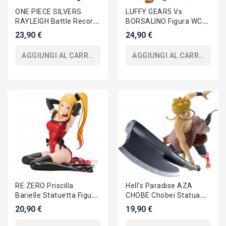
ONE PIECE SILVERS
LUFFY GEAR5 Vs
RAYLEIGH Battle Record
BORSALINO Figura WCF
Collection Figura Statua
World Collectible 13cm
23,90 €
24,90 €
17cm BANPRESTO
ONE PIECE BANPRESTO
AGGIUNGI AL CARRELLO
AGGIUNGI AL CARRELLO
RE:ZERO Priscilla
Hell's Paradise AZA
Barielle Statuetta Figura
CHOBE Chobei Statua
12cm Serie RELAX TIME
19cm Vibration Stars
20,90 €
19,90 €
Banpresto
Banpresto