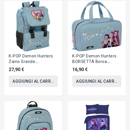
K-POP Demon Hunters
K-POP Demon Hunters
Zaino Grande
BORSETTA Borsa
42x33x14cm Artist
Beauty Case
27,90 €
16,90 €
HUNTRIX Originale
31x14x18cm ORIGINALE
SAFTA
Safta
AGGIUNGI AL CARRELLO
AGGIUNGI AL CARRELLO