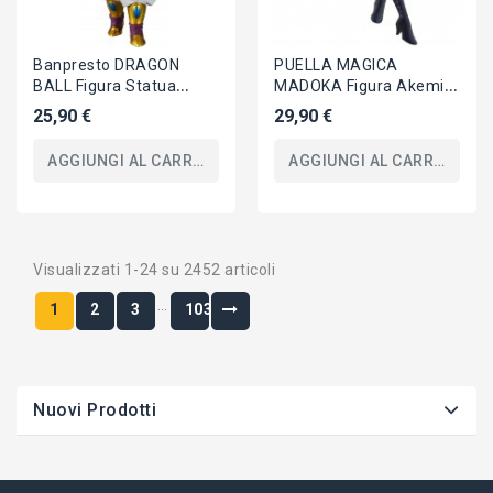
Banpresto DRAGON
PUELLA MAGICA
BALL Figura Statua
MADOKA Figura Akemi
22cm BROLY Super
Homura 19cm Ribellione
25,90 €
29,90 €
Saiyan SOLID EDGE II
BANPRESTO Originale
AGGIUNGI AL CARRELLO
AGGIUNGI AL CARRELLO
Visualizzati 1-24 su 2452 articoli
…
1
2
3
103
Nuovi Prodotti