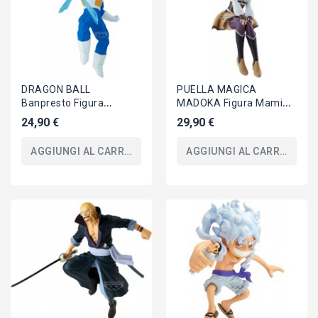
DRAGON BALL
PUELLA MAGICA
Banpresto Figura
MADOKA Figura Mami
VEGETA II 21cm
Tomoe 20cm Ribellione
24,90 €
29,90 €
ORIGINALE Serie
BANPRESTO Originale
GxMateria GX Materia
AGGIUNGI AL CARRELLO
AGGIUNGI AL CARRELLO