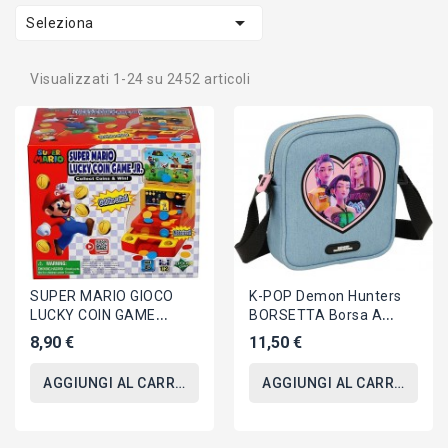

Seleziona
Visualizzati 1-24 su 2452 articoli
SUPER MARIO GIOCO
K-POP Demon Hunters
LUCKY COIN GAME
BORSETTA Borsa A
JUNIOR Spingi Fuori Le
Tracolla Piccola
8,90 €
11,50 €
Monete Epoch 7541
18x16x14cm ORIGINALE
Safta
AGGIUNGI AL CARRELLO
AGGIUNGI AL CARRELLO