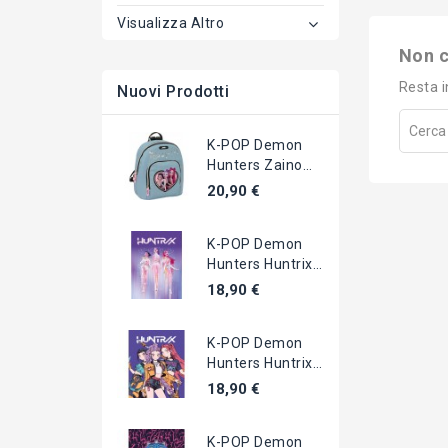
Visualizza Altro
Non c
Resta i
Nuovi Prodotti
K-POP Demon
Hunters Zaino
Piccolo
20,90 €
30x25x13cm...
K-POP Demon
Hunters Huntrix
COPERTA
18,90 €
Morbida...
K-POP Demon
Hunters Huntrix
COPERTA
18,90 €
Morbida...
K-POP Demon