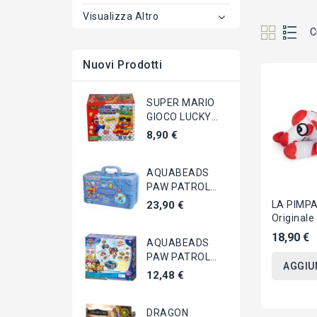
Visualizza Altro
C
Nuovi Prodotti
SUPER MARIO
GIOCO LUCKY
COIN GAME
8,90 €
JUNIOR Spingi...
AQUABEADS
PAW PATROL
Craft Kit Gioco
23,90 €
LA PIMPA
Creativo...
Originale
SDRAIAT
18,90 €
AQUABEADS
40cm ALT
PAW PATROL
AGGIU
Craft Kit
12,48 €
Portachiavi...
DRAGON