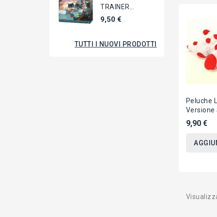
TRAINER
AQUABEADS Kit
9,50 €
Portachiavi
Gioco...
TUTTI I NUOVI PRODOTTI
Peluche 
Versione
22cm Orig
9,90 €
ALTAN C
AGGIU
Visualizza