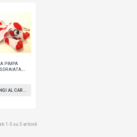
LA PIMPA
 SDRAIATA
inale Ufficiale
ane
NGI AL CARRELLO
ti 1-5 su 5 articoli