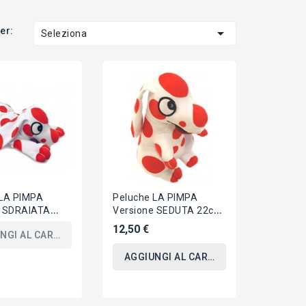
er:

Seleziona
 LA PIMPA
Peluche LA PIMPA
e SDRAIATA
Versione SEDUTA 22cm
0cm Originale
Originale Ufficiale
12,50 €
NGI AL CARRELLO
e ALTAN Cane
ALTAN Cane Pois
AGGIUNGI AL CARRELLO