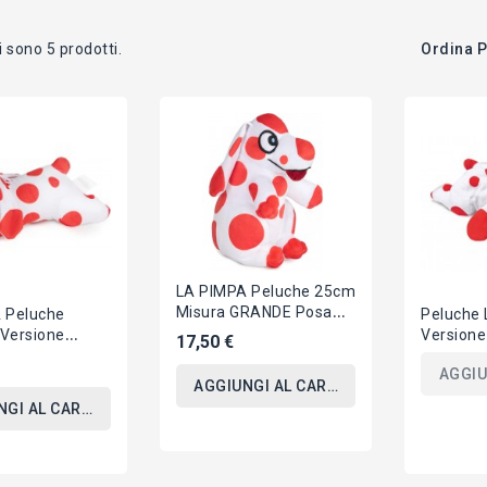
Ordina P
i sono 5 prodotti.
LA PIMPA Peluche 25cm
Misura GRANDE Posa
 Peluche
Peluche
SEDUTA Originale
 Versione
Version
17,50 €
Ufficiale ALTAN Cane
A Morbidosa
Grande 4
AGGIU
AN Cane Pois
Ufficial
AGGIUNGI AL CARRELLO
NGI AL CARRELLO