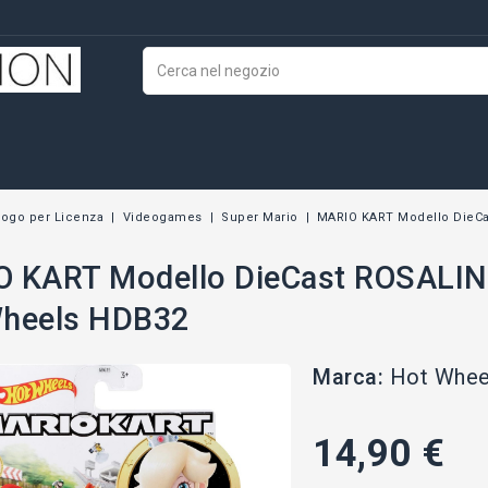
logo per Licenza
Videogames
Super Mario
MARIO KART Modello DieCa
 KART Modello DieCast ROSALIN
heels HDB32
Marca:
Hot Whee
14,90 €