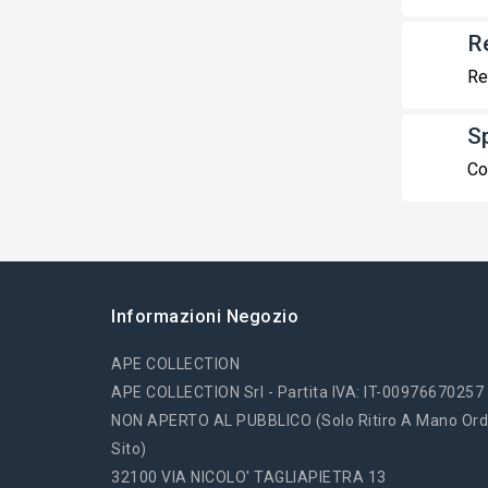
R
Re
S
Co
Informazioni Negozio
APE COLLECTION
APE COLLECTION Srl - Partita IVA: IT-00976670257
NON APERTO AL PUBBLICO (solo Ritiro A Mano Ord
Sito)
32100 VIA NICOLO' TAGLIAPIETRA 13