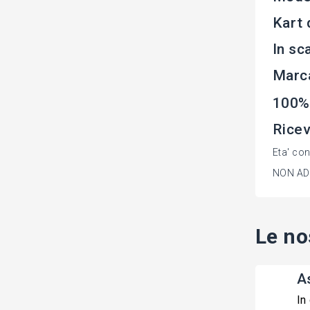
Kart
In sc
Marc
100%
Ricev
Eta' con
NON ADA
Le no
A
In