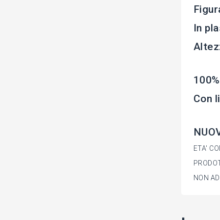
Figur
In pl
Altez
100%
Con l
NUOVA
ETA' CO
PRODOT
NON AD