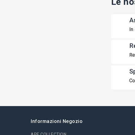
Le no
A
In
R
Re
S
Co
Informazioni Negozio
APE COLLECTION