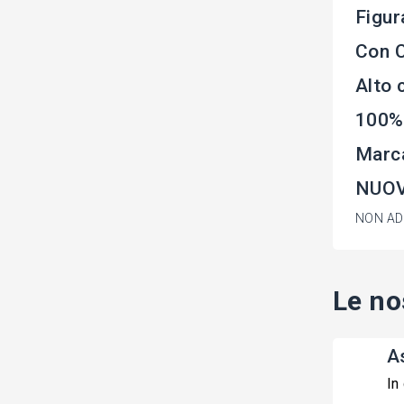
Figu
Con C
Alto 
100%
Marc
NUOV
NON ADA
Le no
A
In