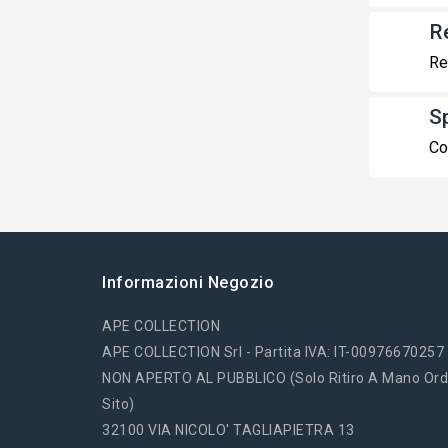
R
Re
S
Co
Informazioni Negozio
APE COLLECTION
APE COLLECTION Srl - Partita IVA: IT-00976670257
NON APERTO AL PUBBLICO (solo Ritiro A Mano Ord
Sito)
32100 VIA NICOLO' TAGLIAPIETRA 13