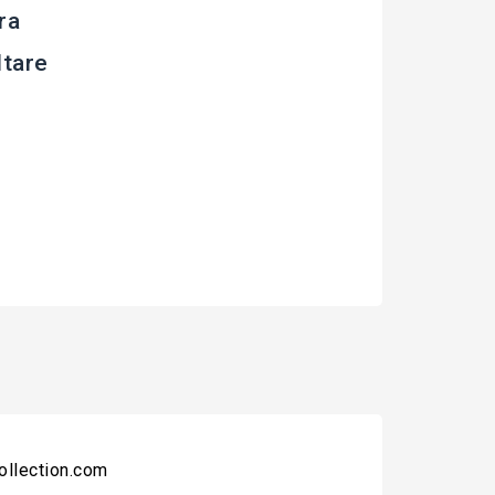
ra
ltare
collection.com