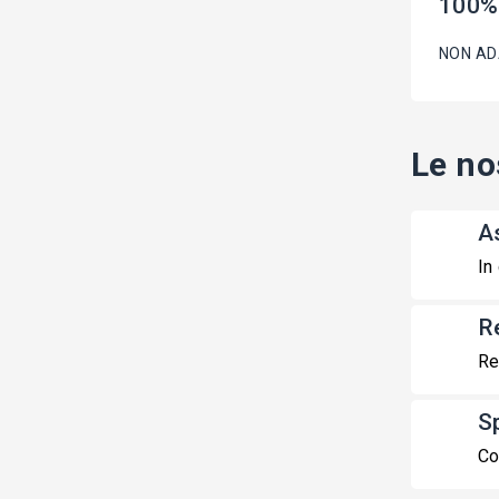
100%
NON ADA
Le no
A
In
R
Re
S
Co