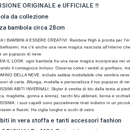
ERSIONE ORIGINALE e UFFICIALE !!
la da collezione
za bambola circa 28cm
A I BAMBINI A ESSERE CREATIVI: Rainbow High è pronta per l'inver
bellissimi, ma c'è anche una neve magica nascosta all'interno ch
e un pupazzo di neve
A IL LOOK: ogni bambola ha una neve magica incorporata nei ves
zzando il contagocce incluso. Osserva come i vestiti si gonfiano, mig
OMINO DELLA NEVE: include sabbia modellabile che sembra neve, 
sori di carta. Allunga, modella e personalizza il tuo pupazzo di ne
SSIMI ABITI INVERNALI: Skyler è vestita di blu dalla testa ai pied
ca, maglietta, gonna a sirena), tacchi blu abbinati, borsa e occhial
SSIMA: i suoi capelli sono parzialmente tirati indietro in un piccolo
issimi e fluenti. Ha ciglia lunghe e occhi di vetro
biti in vera stoffa e tanti accessori fashion