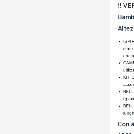
!! V
Bambo
Altez
ISPIR
sono 
anch
CAMBI
utili
KIT 
acces
BELLI
(giac
BELLI
lungh
Con a