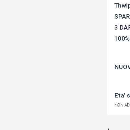
Thwi
SPAR
3 DA
100%
NUOVO
Eta' 
NON ADA