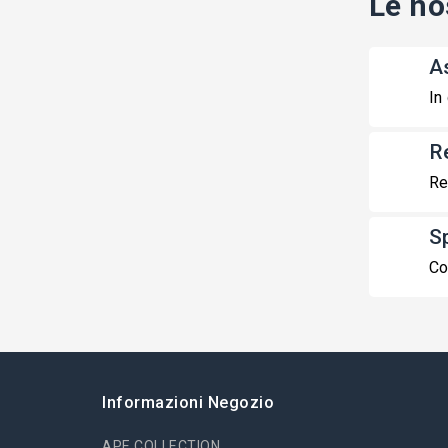
Le no
A
In
R
Re
S
Co
Informazioni Negozio
APE COLLECTION