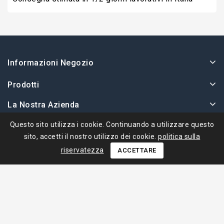
Informazioni Negozio
Prodotti
La Nostra Azienda
Il Tuo Account
Questo sito utilizza i cookie. Continuando a utilizzare questo
sito, accetti il ​​nostro utilizzo dei cookie.
politica sulla
riservatezza
ACCETTARE
© 2026 - Ape Collection Srl