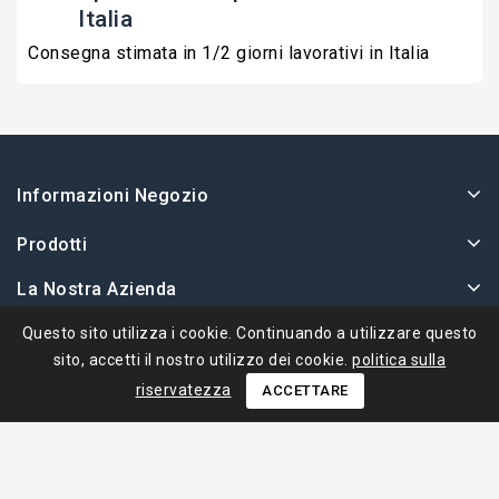
Italia
Consegna stimata in 1/2 giorni lavorativi in Italia
Informazioni Negozio
Prodotti
La Nostra Azienda
Il Tuo Account
Questo sito utilizza i cookie. Continuando a utilizzare questo
sito, accetti il ​​nostro utilizzo dei cookie.
politica sulla
riservatezza
ACCETTARE
© 2026 - Ape Collection Srl