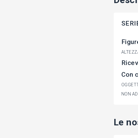
SERI
Figur
ALTEZZ
Rice
Con c
OGGETT
NON ADA
Le no