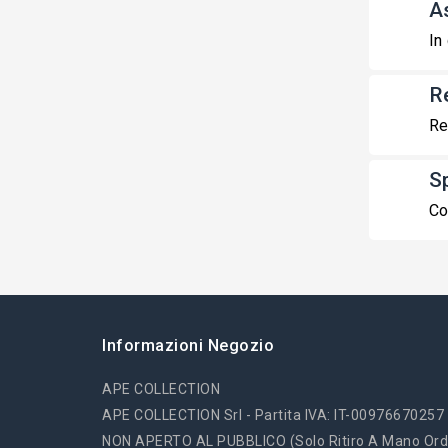
A
In
R
Re
S
Co
Informazioni Negozio
APE COLLECTION
APE COLLECTION Srl - Partita IVA: IT-00976670257
NON APERTO AL PUBBLICO (solo Ritiro A Mano Ord