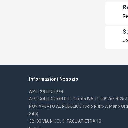
R
Re
S
Co
Informazioni Negozio
APE COLLECTION
APE COLLECTION Srl - Partita IVA: IT-00976670257
NON APERTO AL PUBBLICO (solo Ritiro A Mano Ord
Sito)
32100 VIA NICOLO' TAGLIAPIETRA 13