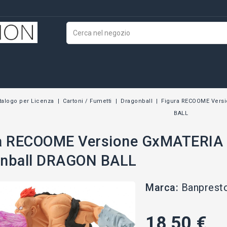
talogo per Licenza
Cartoni / Fumetti
Dragonball
Figura RECOOME Versi
BALL
a RECOOME Versione GxMATERIA 
onball DRAGON BALL
Marca:
Banprest
18,50 €