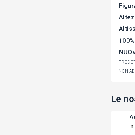
Figur
Altez
Altis
100%
NUOV
PRODOT
NON AD
Le no
A
In