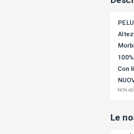
PELU
Altez
Morbi
100%
Con 
NUOVO
NON ADA
Le no