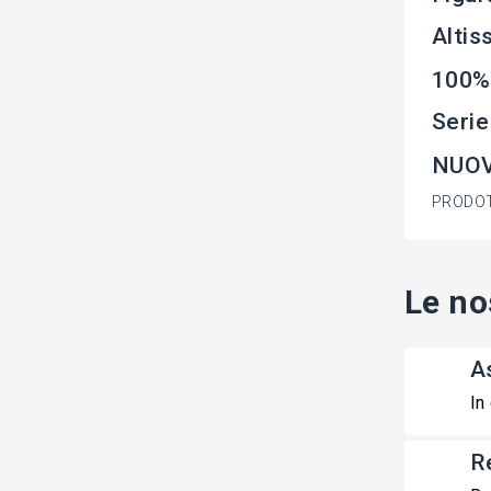
Altis
100%
Seri
NUOV
PRODOT
Le no
A
In
R