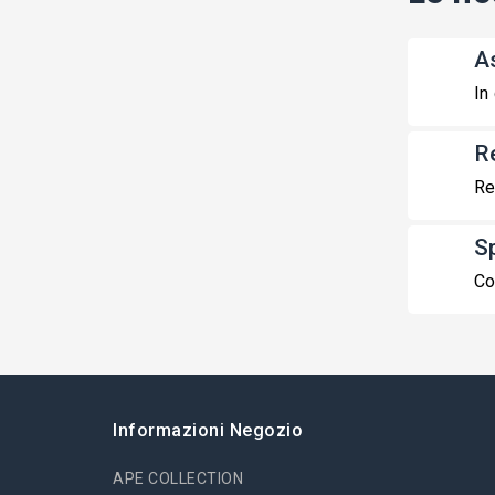
A
In
R
Re
S
Co
Informazioni Negozio
APE COLLECTION