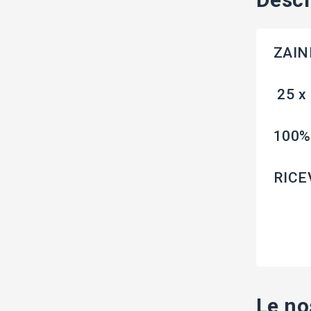
ZAIN
25 x
100%
RICE
Le no