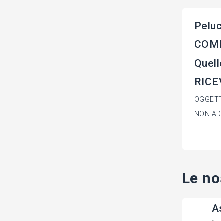
Peluc
COME
Quell
RICE
OGGETT
NON AD
Le no
A