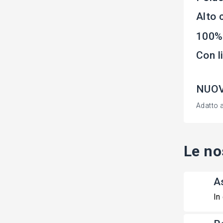
Alto 
100%
Con l
NUOVO
Adatto a
Le no
A
In