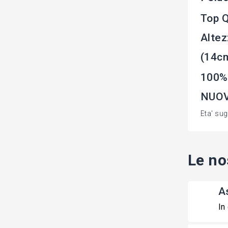
Top Q
Altez
(14cm
100%
NUOVO
Eta' su
Le no
A
In