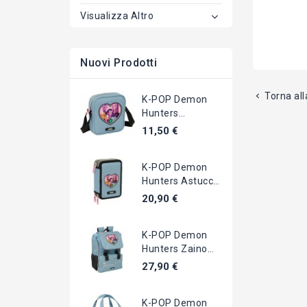
Visualizza Altro
Nuovi Prodotti
Torna all

K-POP Demon
Hunters
BORSETTA
11,50 €
Borsa A
Tracolla...
K-POP Demon
Hunters Astuccio
Portapenne 3...
20,90 €
K-POP Demon
Hunters Zaino
Grande
27,90 €
42x33x14cm...
K-POP Demon