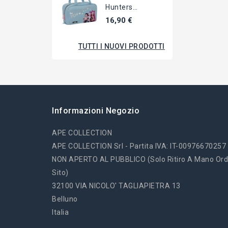
Hunters
BORSETTA
16,90 €
Borsa Beauty
Case...
TUTTI I NUOVI PRODOTTI
Informazioni Negozio
APE COLLECTION
APE COLLECTION Srl - Partita IVA: IT-00976670257
NON APERTO AL PUBBLICO (solo Ritiro A Mano Ord
Sito)
32100 VIA NICOLO' TAGLIAPIETRA 13
Belluno
Italia