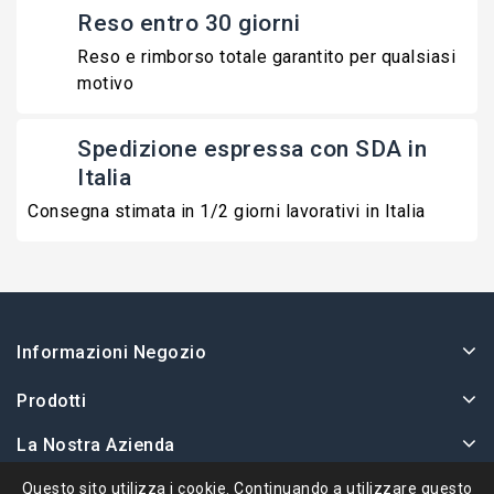
Reso entro 30 giorni
Reso e rimborso totale garantito per qualsiasi
motivo
Spedizione espressa con SDA in
Italia
Consegna stimata in 1/2 giorni lavorativi in Italia
Informazioni Negozio
Prodotti
La Nostra Azienda
Il Tuo Account
Questo sito utilizza i cookie. Continuando a utilizzare questo