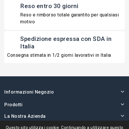
Reso entro 30 giorni
Reso e rimborso totale garantito per qualsiasi
motivo
Spedizione espressa con SDA in
Italia
Consegna stimata in 1/2 giorni lavorativi in Italia
Informazioni Negozio
Prodotti
La Nostra Azienda
Il Tuo Account
Questo sito utilizza i cookie. Continuando a utilizzare questo