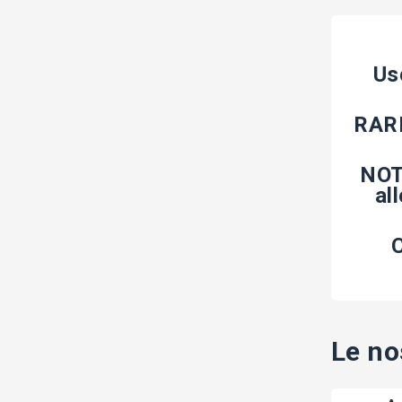
Us
RARI
NOT
al
C
Le no