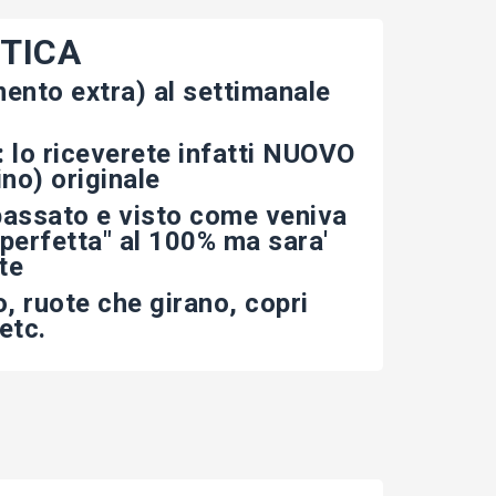
STICA
ento extra) al settimanale
 lo riceverete infatti NUOVO
ino) originale
passato e visto come veniva
"perfetta" al 100% ma sara'
te
o, ruote che girano, copri
etc.