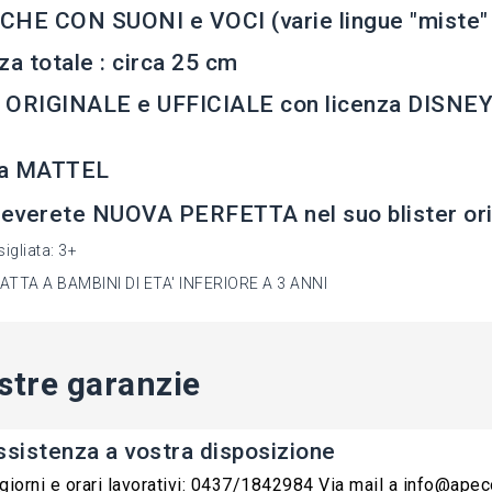
HE CON SUONI e VOCI (varie lingue "miste" n
za totale : circa 25 cm
 ORIGINALE e UFFICIALE con licenza DISNE
a MATTEL
ceverete NUOVA PERFETTA nel suo blister orig
igliata: 3+
TTA A BAMBINI DI ETA' INFERIORE A 3 ANNI
stre garanzie
ssistenza a vostra disposizione
 giorni e orari lavorativi: 0437/1842984 Via mail a info@ape