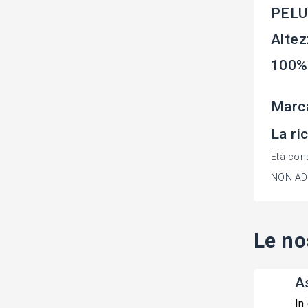
PELUC
Altez
100%
Marc
La ri
Età cons
NON ADA
Le no
A
In