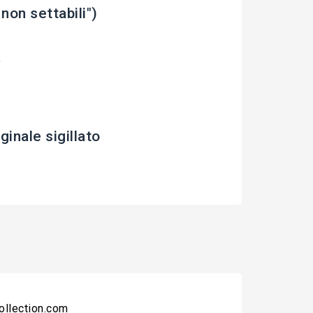
on settabili")
Y
inale sigillato
collection.com