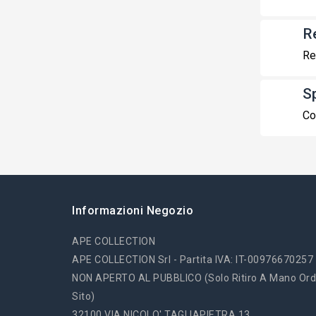
R
Re
S
Co
Informazioni Negozio
APE COLLECTION
APE COLLECTION Srl - Partita IVA: IT-00976670257
NON APERTO AL PUBBLICO (solo Ritiro A Mano Ord
Sito)
32100 VIA NICOLO' TAGLIAPIETRA 13