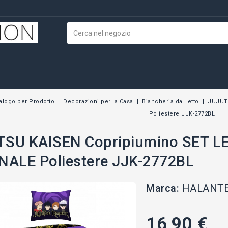
alogo per Prodotto
Decorazioni per la Casa
Biancheria da Letto
JUJUT
Poliestere JJK-2772BL
TSU KAISEN Copripiumino SET L
NALE Poliestere JJK-2772BL
Marca:
HALANT
16,90 €