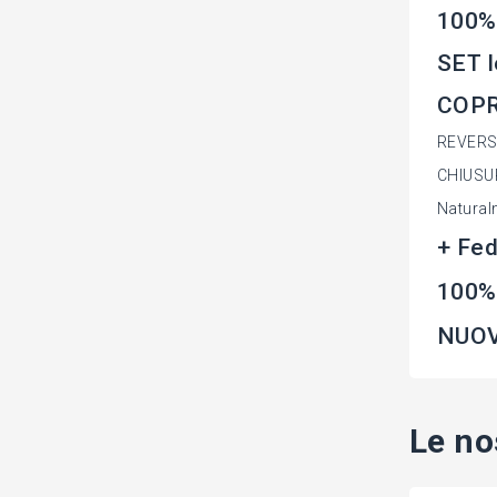
100%
SET l
COPR
REVERSIB
CHIUSU
Natural
+ Fed
100%
NUOV
Le no