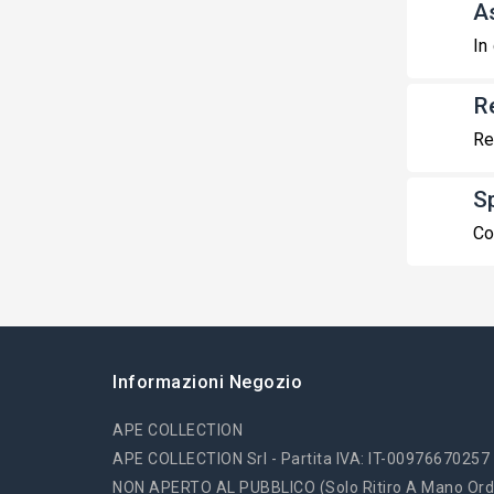
A
In
R
Re
S
Co
Informazioni Negozio
APE COLLECTION
APE COLLECTION Srl - Partita IVA: IT-00976670257
NON APERTO AL PUBBLICO (solo Ritiro A Mano Ord