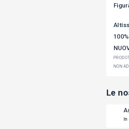
Figur
Altis
100%
NUOV
PRODOT
NON AD
Le no
A
In