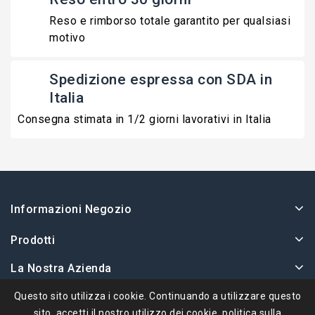
Reso e rimborso totale garantito per qualsiasi
motivo
Spedizione espressa con SDA in
Italia
Consegna stimata in 1/2 giorni lavorativi in Italia
Informazioni Negozio
Prodotti
La Nostra Azienda
Il Tuo Account
Questo sito utilizza i cookie. Continuando a utilizzare questo
sito, accetti il ​​nostro utilizzo dei cookie.
politica sulla