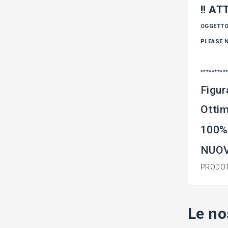
!! A
OGGETTO 
PLEASE N
*********
Figur
Ottim
100%
NUOV
PRODOT
Le no