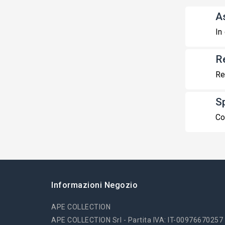
A
In
R
Re
S
Co
Informazioni Negozio
APE COLLECTION
APE COLLECTION Srl - Partita IVA: IT-00976670257