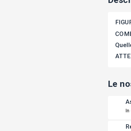
FIGUR
COME
Quell
ATTEN
Le no
A
In
R