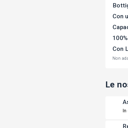
Botti
Con u
Capac
100%
Con 
Non adat
Le no
A
In
R