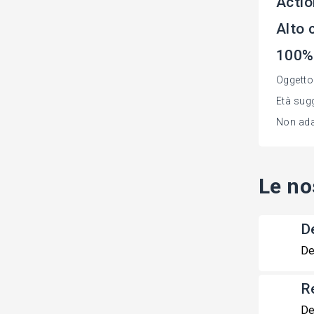
Actio
Alto 
100% 
Oggetto 
Età sugg
Non adat
Le no
De
De
R
De