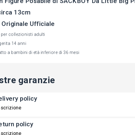
n Figure Posabile di SACKBOY Da Little Big 
circa 13cm
Originale Ufficiale
per collezionisti adulti
erita 14 anni
to a bambini di età inferiore di 36 mesi
stre garanzie
livery policy
scrizione
eturn policy
scrizione