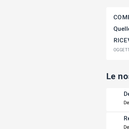
COME
Quell
RICE
OGGETT
Le no
De
De
R
De