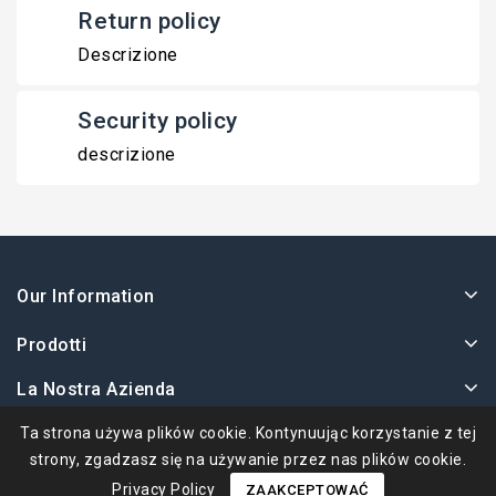
Return policy
Descrizione
Security policy
descrizione
Our Information
Prodotti
La Nostra Azienda
Twoje Konto
Ta strona używa plików cookie. Kontynuując korzystanie z tej
strony, zgadzasz się na używanie przez nas plików cookie.
Privacy Policy
ZAAKCEPTOWAĆ