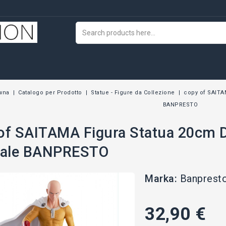
ówna
Catalogo per Prodotto
Statue - Figure da Collezione
copy of SAITA
BANPRESTO
of SAITAMA Figura Statua 20c
nale BANPRESTO
Marka:
Banprest
32,90 €