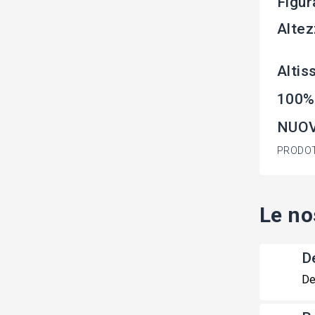
Figur
Altez
Altis
100%
NUOV
PRODOT
Le no
De
De