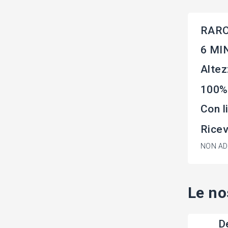
RARO
6 MIN
Altez
100%
Con l
Rice
NON ADA
Le no
De