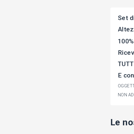
Set d
Altez
100%
Rice
TUTTE
E con
OGGETT
NON AD
Le no