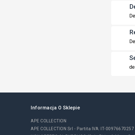
De
De
R
De
S
de
Informacja O Sklepie
APE COLLECTION
APE COLLECTION Srl - Partita IVA: IT-00976670257