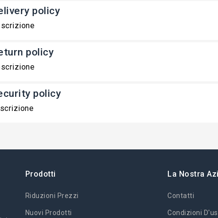
livery policy
scrizione
eturn policy
scrizione
ecurity policy
scrizione
Prodotti
La Nostra Az
Riduzioni Prezzi
Contatti
Nuovi Prodotti
Condizioni D'us