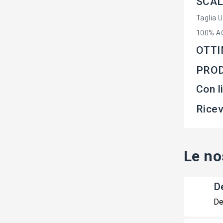
SCAL
Taglia 
100% A
OTTI
PROD
Con 
Rice
Le no
De
De