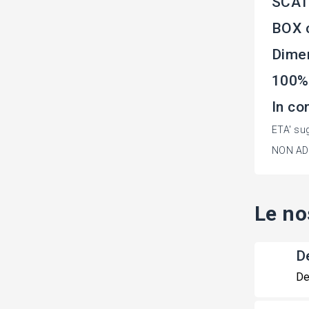
SCATO
BOX c
Dime
100%
In co
ETA' sug
NON ADA
Le no
De
De