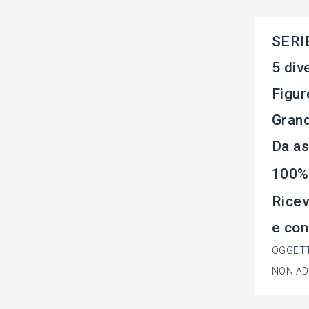
SERI
5 div
Figur
Gran
Da as
100%
Ricev
e con
OGGETT
NON ADA