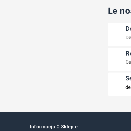
Le no
De
De
R
De
S
de
Informacja O Sklepie